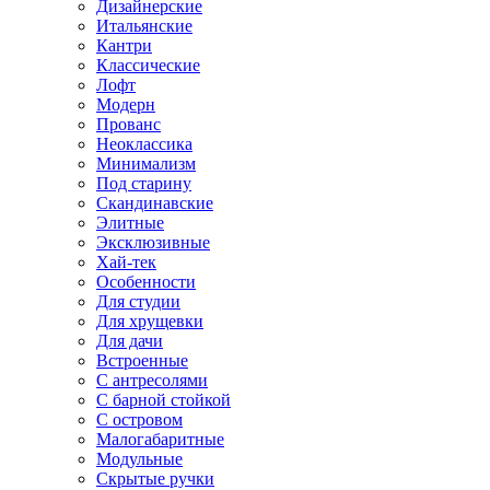
Дизайнерские
Итальянские
Кантри
Классические
Лофт
Модерн
Прованс
Неоклассика
Минимализм
Под старину
Скандинавские
Элитные
Эксклюзивные
Хай-тек
Особенности
Для студии
Для хрущевки
Для дачи
Встроенные
С антресолями
С барной стойкой
С островом
Малогабаритные
Модульные
Скрытые ручки