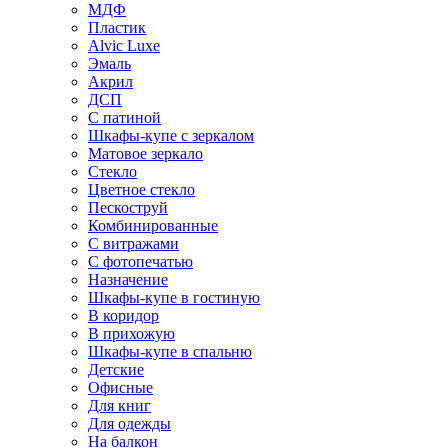
МДФ
Пластик
Alvic Luxe
Эмаль
Акрил
ДСП
С патиной
Шкафы-купе с зеркалом
Матовое зеркало
Стекло
Цветное стекло
Пескоструй
Комбинированные
С витражами
С фотопечатью
Назначение
Шкафы-купе в гостиную
В коридор
В прихожую
Шкафы-купе в спальню
Детские
Офисные
Для книг
Для одежды
На балкон