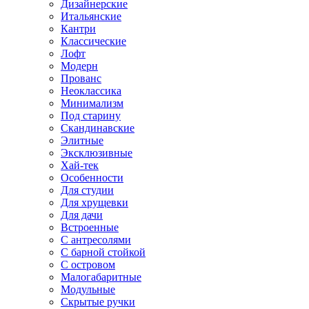
Дизайнерские
Итальянские
Кантри
Классические
Лофт
Модерн
Прованс
Неоклассика
Минимализм
Под старину
Скандинавские
Элитные
Эксклюзивные
Хай-тек
Особенности
Для студии
Для хрущевки
Для дачи
Встроенные
С антресолями
С барной стойкой
С островом
Малогабаритные
Модульные
Скрытые ручки