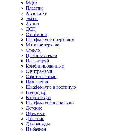
МДФ
Пластик
Alvic Luxe
Эмаль
Акрил
ДСП
С патиной
Шкафы-купе с зеркалом
Матовое зеркало
Стекло
Цветное стекло
Пескоструй
Комбинированные
С витражами
С фотопечатью
Назначение
Шкафы-купе в гостиную
В коридор
В прихожую
Шкафы-купе в спальню
Детские
Офисные
Для книг
Для одежды
На балкон