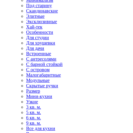
Минимализм
Под старину
Скандинавские
Элитные
Эксклюзивные
Хай-тек
Особенности
Для студии
Для хрущевки
Для дачи
Встроенные
С антресолями
С барной стойкой
С островом
Малогабаритные
Модульные
Скрытые ручки
Размер
Мини-кухни
Узкие
3 кв. м.
5 кв. м.
6 кв. м.
9 кв. м.
Все для кухни