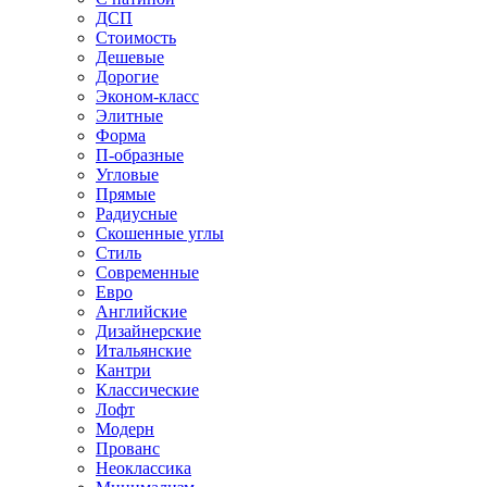
ДСП
Стоимость
Дешевые
Дорогие
Эконом-класс
Элитные
Форма
П-образные
Угловые
Прямые
Радиусные
Скошенные углы
Стиль
Современные
Евро
Английские
Дизайнерские
Итальянские
Кантри
Классические
Лофт
Модерн
Прованс
Неоклассика