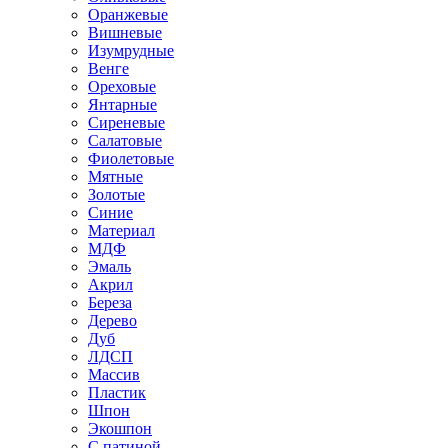
Оранжевые
Вишневые
Изумрудные
Венге
Ореховые
Янтарные
Сиреневые
Салатовые
Фиолетовые
Мятные
Золотые
Синие
Материал
МДФ
Эмаль
Акрил
Береза
Дерево
Дуб
ЛДСП
Массив
Пластик
Шпон
Экошпон
С патиной