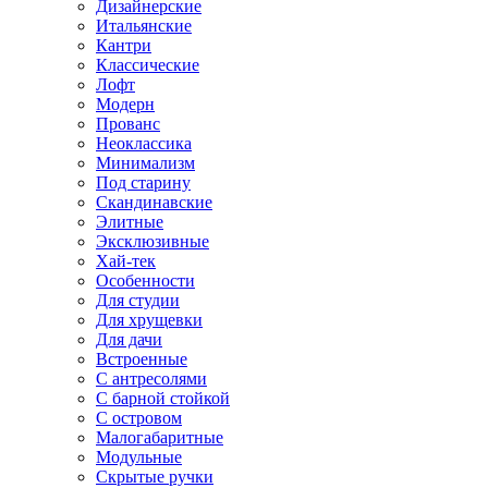
Дизайнерские
Итальянские
Кантри
Классические
Лофт
Модерн
Прованс
Неоклассика
Минимализм
Под старину
Скандинавские
Элитные
Эксклюзивные
Хай-тек
Особенности
Для студии
Для хрущевки
Для дачи
Встроенные
С антресолями
С барной стойкой
С островом
Малогабаритные
Модульные
Скрытые ручки