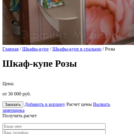
Главная
/
Шкафы-купе
/
Шкафы-купе в спальню
/ Розы
Шкаф-купе Розы
Цена:
от 30 000
руб.
Добавить в корзину
Расчет цены
Вызвать
Заказать
замерщика
Получить расчет