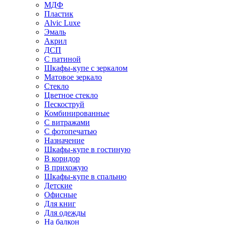
МДФ
Пластик
Alvic Luxe
Эмаль
Акрил
ДСП
С патиной
Шкафы-купе с зеркалом
Матовое зеркало
Стекло
Цветное стекло
Пескоструй
Комбинированные
С витражами
С фотопечатью
Назначение
Шкафы-купе в гостиную
В коридор
В прихожую
Шкафы-купе в спальню
Детские
Офисные
Для книг
Для одежды
На балкон