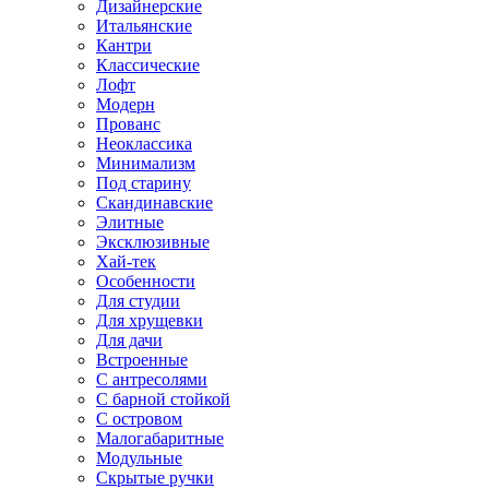
Дизайнерские
Итальянские
Кантри
Классические
Лофт
Модерн
Прованс
Неоклассика
Минимализм
Под старину
Скандинавские
Элитные
Эксклюзивные
Хай-тек
Особенности
Для студии
Для хрущевки
Для дачи
Встроенные
С антресолями
С барной стойкой
С островом
Малогабаритные
Модульные
Скрытые ручки