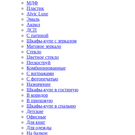
МДФ
Пластик
Alvic Luxe
Эмаль
Акрил
ДСП
С патиной
Шкафы-купе с зеркалом
Матовое зеркало
Стекло
Цветное стекло
Пескоструй
Комбинированные
С витражами
С фотопечатью
Назначение
Шкафы-купе в гостиную
В коридор
В прихожую
Шкафы-купе в спальню
Детские
Офисные
Для книг
Для одежды
На балкон