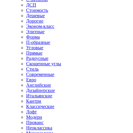
ДСП
Стоимость
Дешевые
Дорогие
Эконом-класс
Элитные
Форма
П-образные
Угловые
Прямые
Радиусные
Скошенные углы
Стиль
Современные
Евро
Английские
Дизайнерские
Итальянские
Кантри
Классические
Лофт
Модерн
Прованс
Неоклассика