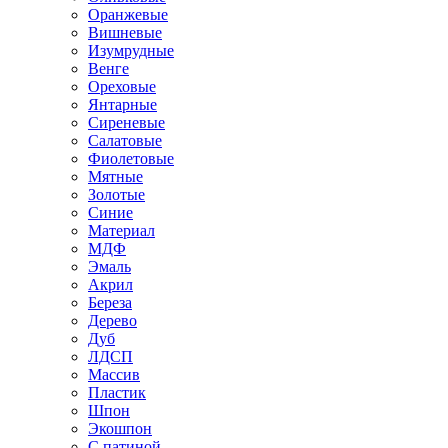
Оранжевые
Вишневые
Изумрудные
Венге
Ореховые
Янтарные
Сиреневые
Салатовые
Фиолетовые
Мятные
Золотые
Синие
Материал
МДФ
Эмаль
Акрил
Береза
Дерево
Дуб
ЛДСП
Массив
Пластик
Шпон
Экошпон
С патиной