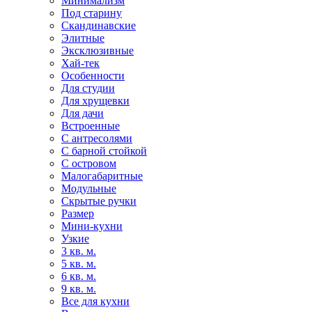
Минимализм
Под старину
Скандинавские
Элитные
Эксклюзивные
Хай-тек
Особенности
Для студии
Для хрущевки
Для дачи
Встроенные
С антресолями
С барной стойкой
С островом
Малогабаритные
Модульные
Скрытые ручки
Размер
Мини-кухни
Узкие
3 кв. м.
5 кв. м.
6 кв. м.
9 кв. м.
Все для кухни