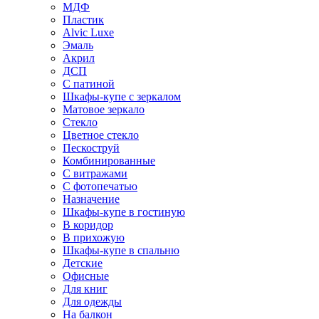
МДФ
Пластик
Alvic Luxe
Эмаль
Акрил
ДСП
С патиной
Шкафы-купе с зеркалом
Матовое зеркало
Стекло
Цветное стекло
Пескоструй
Комбинированные
С витражами
С фотопечатью
Назначение
Шкафы-купе в гостиную
В коридор
В прихожую
Шкафы-купе в спальню
Детские
Офисные
Для книг
Для одежды
На балкон