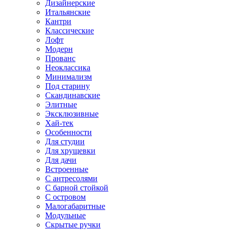
Дизайнерские
Итальянские
Кантри
Классические
Лофт
Модерн
Прованс
Неоклассика
Минимализм
Под старину
Скандинавские
Элитные
Эксклюзивные
Хай-тек
Особенности
Для студии
Для хрущевки
Для дачи
Встроенные
С антресолями
С барной стойкой
С островом
Малогабаритные
Модульные
Скрытые ручки