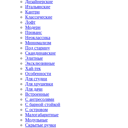
Дизайнерские
Итальянские
Кантри
Классические
Лофт
Модерн
Прованс
Неоклассика
Минимализм
Под старину
Скандинавские
Элитные
Эксклюзивные
Хай-тек
Особенности
Для студии
Для хрущевки
Для дачи
Встроенные
С антресолями
С барной стойкой
С островом
Малогабаритные
Модульные
Скрытые ручки