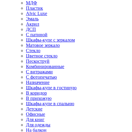
МДФ
Пластик
Alvic Luxe
Эмаль
Акрил
ДСП
С патиной
Шкафы-купе с зеркалом
Матовое зеркало
Стекло
Цветное стекло
Пескоструй
Комбинированные
С витражами
С фотопечатью
Назначение
Шкафы-купе в гостиную
В коридор
В прихожую
Шкафы-купе в спальню
Детские
Офисные
Для книг
Для одежды
На балкон