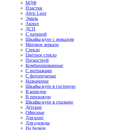
МДФ
Пластик
Alvic Luxe
Эмаль
Акрил
ДСП
С патиной
Шкафы-купе с зеркалом
Матовое зеркало
Стекло
Цветное стекло
Пескоструй
Комбинированные
С витражами
С фотопечатью
Назначение
Шкафы-купе в гостиную
В коридор
В прихожую
Шкафы-купе в спальню
Детские
Офисные
Для книг
Для одежды
На балкон