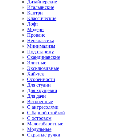
Дизайнерские
Итальянские
Кантри
Классические
Лофт
Модерн
Прованс
Неоклассика
Минимализм
Под старину
Скандинавские
Элитные
Эксклюзивные
Хай-тек
Особенности
Для студии
Для хрущевки
Для дачи
Встроенные
С антресолями
С барной стойкой
С островом
Малогабаритные
Модульные
Скрытые ручки