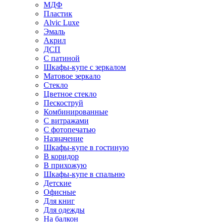
МДФ
Пластик
Alvic Luxe
Эмаль
Акрил
ДСП
С патиной
Шкафы-купе с зеркалом
Матовое зеркало
Стекло
Цветное стекло
Пескоструй
Комбинированные
С витражами
С фотопечатью
Назначение
Шкафы-купе в гостиную
В коридор
В прихожую
Шкафы-купе в спальню
Детские
Офисные
Для книг
Для одежды
На балкон