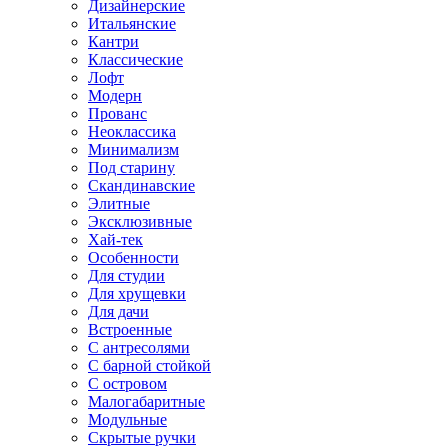
Дизайнерские
Итальянские
Кантри
Классические
Лофт
Модерн
Прованс
Неоклассика
Минимализм
Под старину
Скандинавские
Элитные
Эксклюзивные
Хай-тек
Особенности
Для студии
Для хрущевки
Для дачи
Встроенные
С антресолями
С барной стойкой
С островом
Малогабаритные
Модульные
Скрытые ручки