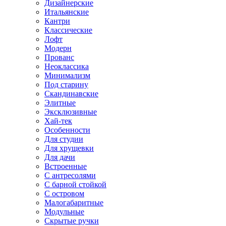
Дизайнерские
Итальянские
Кантри
Классические
Лофт
Модерн
Прованс
Неоклассика
Минимализм
Под старину
Скандинавские
Элитные
Эксклюзивные
Хай-тек
Особенности
Для студии
Для хрущевки
Для дачи
Встроенные
С антресолями
С барной стойкой
С островом
Малогабаритные
Модульные
Скрытые ручки