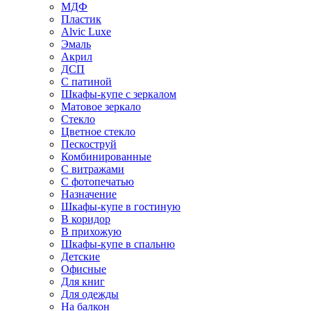
МДФ
Пластик
Alvic Luxe
Эмаль
Акрил
ДСП
С патиной
Шкафы-купе с зеркалом
Матовое зеркало
Стекло
Цветное стекло
Пескоструй
Комбинированные
С витражами
С фотопечатью
Назначение
Шкафы-купе в гостиную
В коридор
В прихожую
Шкафы-купе в спальню
Детские
Офисные
Для книг
Для одежды
На балкон