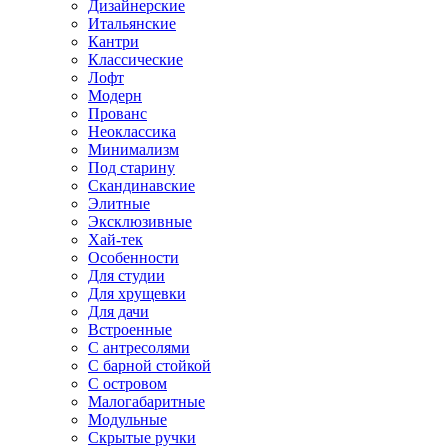
Дизайнерские
Итальянские
Кантри
Классические
Лофт
Модерн
Прованс
Неоклассика
Минимализм
Под старину
Скандинавские
Элитные
Эксклюзивные
Хай-тек
Особенности
Для студии
Для хрущевки
Для дачи
Встроенные
С антресолями
С барной стойкой
С островом
Малогабаритные
Модульные
Скрытые ручки