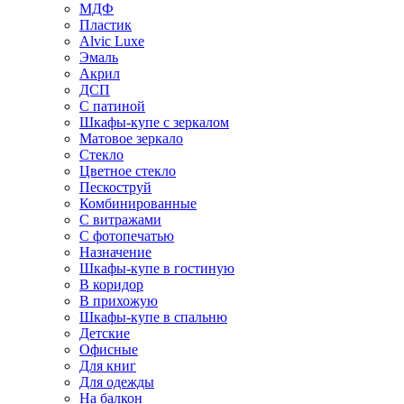
МДФ
Пластик
Alvic Luxe
Эмаль
Акрил
ДСП
С патиной
Шкафы-купе с зеркалом
Матовое зеркало
Стекло
Цветное стекло
Пескоструй
Комбинированные
С витражами
С фотопечатью
Назначение
Шкафы-купе в гостиную
В коридор
В прихожую
Шкафы-купе в спальню
Детские
Офисные
Для книг
Для одежды
На балкон