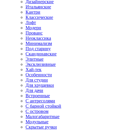
Дизайнерские
Итальянские
Кантри
Классические
Лофт
Модерн
Прованс
Неоклассика
Минимализм
Под старину
Скандинавские
Элитные
Эксклюзивные
Хай-тек
Особенности
Для студии
Для хрущевки
Для дачи
Встроенные
С антресолями
С барной стойкой
С островом
Малогабаритные
Модульные
Скрытые ручки