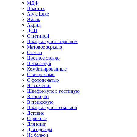
МДФ
Пластик
Alvic Luxe
Эмаль
Акрил
ДСП
С патиной
Шкафы-купе с зеркалом
Матовое зеркало
Стекло
Цветное стекло
Пескоструй
Комбинированные
С витражами
С фотопечатью
Назначение
Шкафы-купе в гостиную
В коридор
В прихожую
Шкафы-купе в спальню
Детские
Офисные
Для книг
Для одежды
На балкон