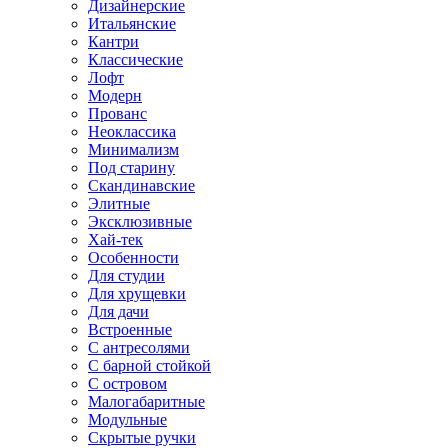
Дизайнерские
Итальянские
Кантри
Классические
Лофт
Модерн
Прованс
Неоклассика
Минимализм
Под старину
Скандинавские
Элитные
Эксклюзивные
Хай-тек
Особенности
Для студии
Для хрущевки
Для дачи
Встроенные
С антресолями
С барной стойкой
С островом
Малогабаритные
Модульные
Скрытые ручки