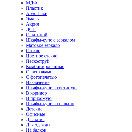
МДФ
Пластик
Alvic Luxe
Эмаль
Акрил
ДСП
С патиной
Шкафы-купе с зеркалом
Матовое зеркало
Стекло
Цветное стекло
Пескоструй
Комбинированные
С витражами
С фотопечатью
Назначение
Шкафы-купе в гостиную
В коридор
В прихожую
Шкафы-купе в спальню
Детские
Офисные
Для книг
Для одежды
На балкон