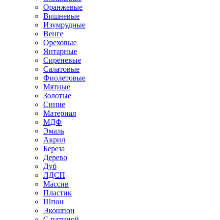
Оранжевые
Вишневые
Изумрудные
Венге
Ореховые
Янтарные
Сиреневые
Салатовые
Фиолетовые
Мятные
Золотые
Синие
Материал
МДФ
Эмаль
Акрил
Береза
Дерево
Дуб
ЛДСП
Массив
Пластик
Шпон
Экошпон
С патиной