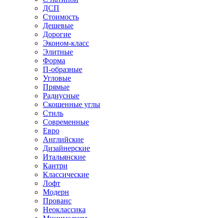
ДСП
Стоимость
Дешевые
Дорогие
Эконом-класс
Элитные
Форма
П-образные
Угловые
Прямые
Радиусные
Скошенные углы
Стиль
Современные
Евро
Английские
Дизайнерские
Итальянские
Кантри
Классические
Лофт
Модерн
Прованс
Неоклассика