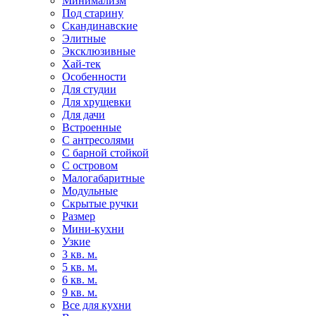
Минимализм
Под старину
Скандинавские
Элитные
Эксклюзивные
Хай-тек
Особенности
Для студии
Для хрущевки
Для дачи
Встроенные
С антресолями
С барной стойкой
С островом
Малогабаритные
Модульные
Скрытые ручки
Размер
Мини-кухни
Узкие
3 кв. м.
5 кв. м.
6 кв. м.
9 кв. м.
Все для кухни