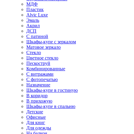
МДФ
Пластик
Alvic Luxe
Эмаль
Акрил
ДСП
С патиной
Шкафы-купе с зеркалом
Матовое зеркало
Стекло
Цветное стекло
Пескоструй
Комбинированные
С витражами
С фотопечатью
Назначение
Шкафы-купе в гостиную
В коридор
В прихожую
Шкафы-купе в спальню
Детские
Офисные
Для книг
Для одежды
На балкон