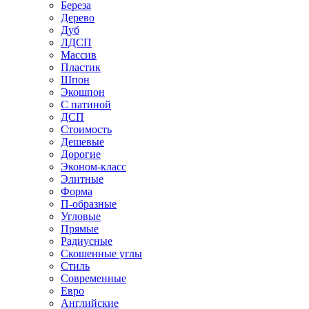
Береза
Дерево
Дуб
ЛДСП
Массив
Пластик
Шпон
Экошпон
С патиной
ДСП
Стоимость
Дешевые
Дорогие
Эконом-класс
Элитные
Форма
П-образные
Угловые
Прямые
Радиусные
Скошенные углы
Стиль
Современные
Евро
Английские