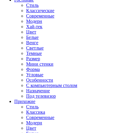
Стиль
Классические
Современные
Модерн
Хай-тек
Цвет
Белые
Венге
Светлые
Темные
Размер
Мини стенки
Форма
Угловые
Особенности
С компьютерным столом
Назначение
Под телевизор
Прихожие
Стиль
Классика
Современные
Модерн
Цвет