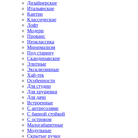
Дизайнерские
Итальянские
Кантри
Классические
Лофт
Модерн
Прованс
Неоклассика
Минимализм
Под старину
Скандинавские
Элитные
Эксклюзивные
Хай-тек
Особенности
Для студии
Для хрущевки
Для дачи
Встроенные
С антресолями
С барной стойкой
С островом
Малогабаритные
Модульные
Скрытые ручки