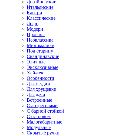
Дизайнерские
Итальянские
Кантри
Классические
Лофт
Модерн
Прованс
Неоклассика
Минимализм
Под старину
Скандинавские
Элитные
Эксклюзивные
Хай-тек
Особенности
Для студии
Для хрущевки
Для дачи
Встроенные
С антресолями
С барной стойкой
С островом
Малогабаритные
Модульные
Скрытые ручки