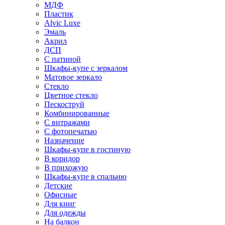
МДФ
Пластик
Alvic Luxe
Эмаль
Акрил
ДСП
С патиной
Шкафы-купе с зеркалом
Матовое зеркало
Стекло
Цветное стекло
Пескоструй
Комбинированные
С витражами
С фотопечатью
Назначение
Шкафы-купе в гостиную
В коридор
В прихожую
Шкафы-купе в спальню
Детские
Офисные
Для книг
Для одежды
На балкон