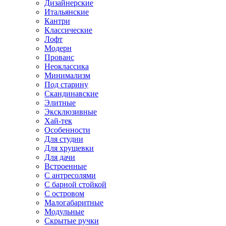
Дизайнерские
Итальянские
Кантри
Классические
Лофт
Модерн
Прованс
Неоклассика
Минимализм
Под старину
Скандинавские
Элитные
Эксклюзивные
Хай-тек
Особенности
Для студии
Для хрущевки
Для дачи
Встроенные
С антресолями
С барной стойкой
С островом
Малогабаритные
Модульные
Скрытые ручки