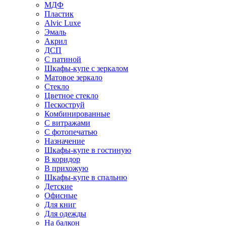
МДФ
Пластик
Alvic Luxe
Эмаль
Акрил
ДСП
С патиной
Шкафы-купе с зеркалом
Матовое зеркало
Стекло
Цветное стекло
Пескоструй
Комбинированные
С витражами
С фотопечатью
Назначение
Шкафы-купе в гостиную
В коридор
В прихожую
Шкафы-купе в спальню
Детские
Офисные
Для книг
Для одежды
На балкон