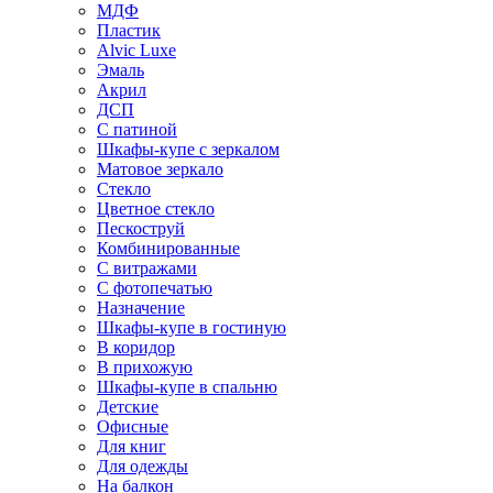
МДФ
Пластик
Alvic Luxe
Эмаль
Акрил
ДСП
С патиной
Шкафы-купе с зеркалом
Матовое зеркало
Стекло
Цветное стекло
Пескоструй
Комбинированные
С витражами
С фотопечатью
Назначение
Шкафы-купе в гостиную
В коридор
В прихожую
Шкафы-купе в спальню
Детские
Офисные
Для книг
Для одежды
На балкон