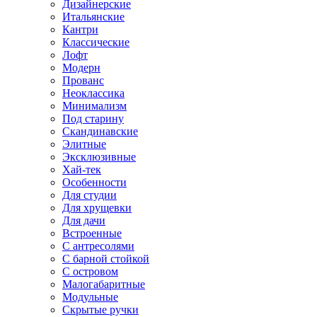
Дизайнерские
Итальянские
Кантри
Классические
Лофт
Модерн
Прованс
Неоклассика
Минимализм
Под старину
Скандинавские
Элитные
Эксклюзивные
Хай-тек
Особенности
Для студии
Для хрущевки
Для дачи
Встроенные
С антресолями
С барной стойкой
С островом
Малогабаритные
Модульные
Скрытые ручки