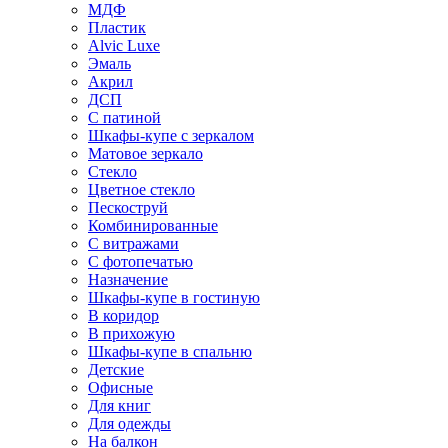
МДФ
Пластик
Alvic Luxe
Эмаль
Акрил
ДСП
С патиной
Шкафы-купе с зеркалом
Матовое зеркало
Стекло
Цветное стекло
Пескоструй
Комбинированные
С витражами
С фотопечатью
Назначение
Шкафы-купе в гостиную
В коридор
В прихожую
Шкафы-купе в спальню
Детские
Офисные
Для книг
Для одежды
На балкон