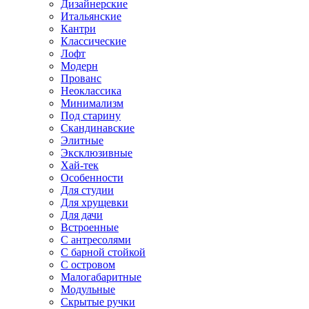
Дизайнерские
Итальянские
Кантри
Классические
Лофт
Модерн
Прованс
Неоклассика
Минимализм
Под старину
Скандинавские
Элитные
Эксклюзивные
Хай-тек
Особенности
Для студии
Для хрущевки
Для дачи
Встроенные
С антресолями
С барной стойкой
С островом
Малогабаритные
Модульные
Скрытые ручки