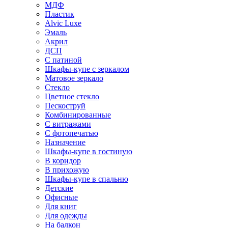
МДФ
Пластик
Alvic Luxe
Эмаль
Акрил
ДСП
С патиной
Шкафы-купе с зеркалом
Матовое зеркало
Стекло
Цветное стекло
Пескоструй
Комбинированные
С витражами
С фотопечатью
Назначение
Шкафы-купе в гостиную
В коридор
В прихожую
Шкафы-купе в спальню
Детские
Офисные
Для книг
Для одежды
На балкон