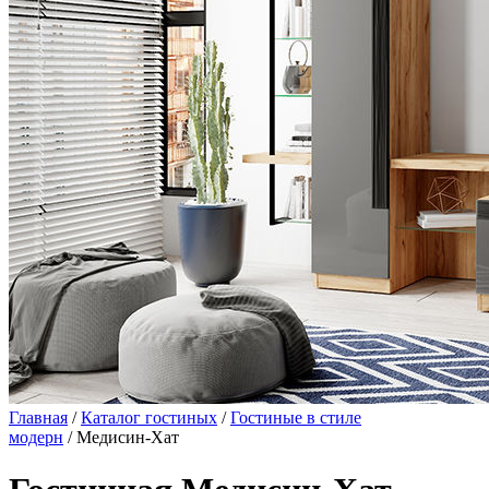
Главная
/
Каталог гостиных
/
Гостиные в стиле
модерн
/ Медисин-Хат