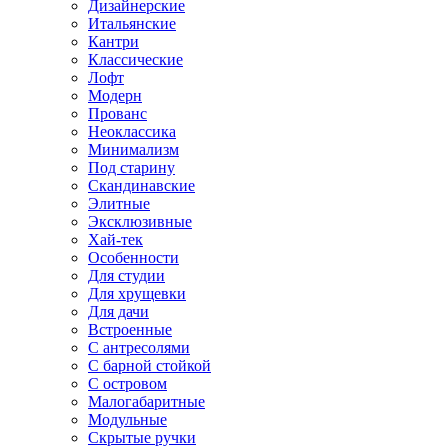
Дизайнерские
Итальянские
Кантри
Классические
Лофт
Модерн
Прованс
Неоклассика
Минимализм
Под старину
Скандинавские
Элитные
Эксклюзивные
Хай-тек
Особенности
Для студии
Для хрущевки
Для дачи
Встроенные
С антресолями
С барной стойкой
С островом
Малогабаритные
Модульные
Скрытые ручки