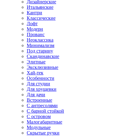
Дизайнерские
Итальянские
Кантри
Классические
Лофт
Модерн
Прованс
Неоклассика
Минимализм
Под старину
Скандинавские
Элитные
Эксклюзивные
Хай-тек
Особенности
Для студии
Для хрущевки
Для дачи
Встроенные
С антресолями
С барной стойкой
С островом
Малогабаритные
Модульные
Скрытые ручки