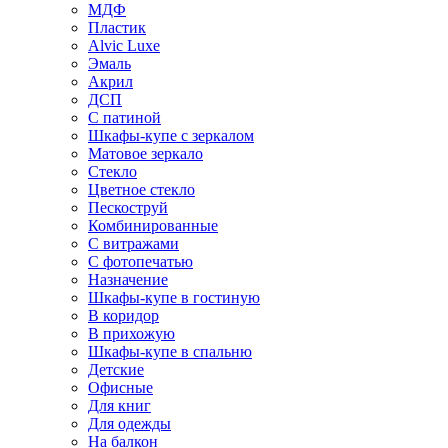
МДФ
Пластик
Alvic Luxe
Эмаль
Акрил
ДСП
С патиной
Шкафы-купе с зеркалом
Матовое зеркало
Стекло
Цветное стекло
Пескоструй
Комбинированные
С витражами
С фотопечатью
Назначение
Шкафы-купе в гостиную
В коридор
В прихожую
Шкафы-купе в спальню
Детские
Офисные
Для книг
Для одежды
На балкон