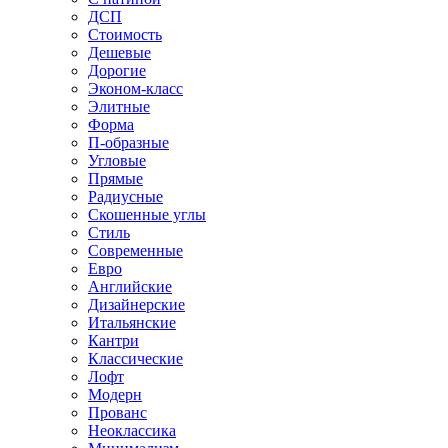
ДСП
Стоимость
Дешевые
Дорогие
Эконом-класс
Элитные
Форма
П-образные
Угловые
Прямые
Радиусные
Скошенные углы
Стиль
Современные
Евро
Английские
Дизайнерские
Итальянские
Кантри
Классические
Лофт
Модерн
Прованс
Неоклассика