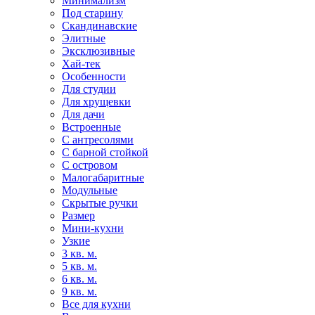
Минимализм
Под старину
Скандинавские
Элитные
Эксклюзивные
Хай-тек
Особенности
Для студии
Для хрущевки
Для дачи
Встроенные
С антресолями
С барной стойкой
С островом
Малогабаритные
Модульные
Скрытые ручки
Размер
Мини-кухни
Узкие
3 кв. м.
5 кв. м.
6 кв. м.
9 кв. м.
Все для кухни