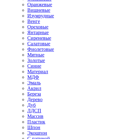
Оранжевые
Вишневые
Изумрудные
Венге
Ореховые
Янтарные
Сиреневые
Салатовые
Фиолетовые
Мятные
Золотые
Синие
Материал
МДФ
Эмаль
Акрил
Береза
Дерево
Дуб
ЛДСП
Массив
Пластик
Шпон
Экошпон
С патиной