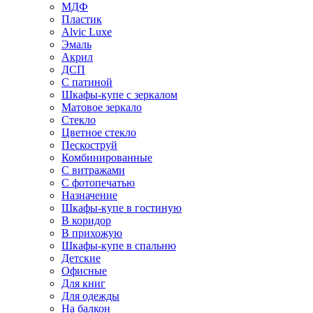
МДФ
Пластик
Alvic Luxe
Эмаль
Акрил
ДСП
С патиной
Шкафы-купе с зеркалом
Матовое зеркало
Стекло
Цветное стекло
Пескоструй
Комбинированные
С витражами
С фотопечатью
Назначение
Шкафы-купе в гостиную
В коридор
В прихожую
Шкафы-купе в спальню
Детские
Офисные
Для книг
Для одежды
На балкон