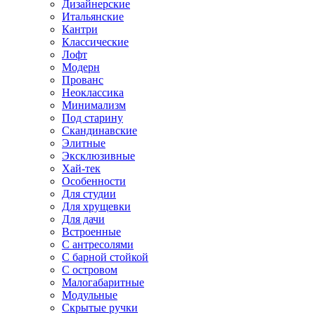
Дизайнерские
Итальянские
Кантри
Классические
Лофт
Модерн
Прованс
Неоклассика
Минимализм
Под старину
Скандинавские
Элитные
Эксклюзивные
Хай-тек
Особенности
Для студии
Для хрущевки
Для дачи
Встроенные
С антресолями
С барной стойкой
С островом
Малогабаритные
Модульные
Скрытые ручки