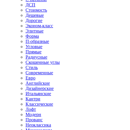
ДСП
Стоимость
Дешевые
Дорогие
Эконом-класс
Элитные
Форма
П-образные
Угловые
Прямые
Радиусные
Скошенные углы
Стиль
Современные
Евро
Английские
Дизайнерские
Итальянские
Кантри
Классические
Лофт
Модерн
Прованс
Неоклассика