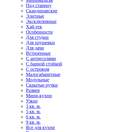
Минимализм
Под старину
Скандинавские
Элитные
Эксклюзивные
Хай-тек
Особенности
Для студии
Для хрущевки
Для дачи
Встроенные
С антресолями
С барной стойкой
С островом
Малогабаритные
Модульные
Скрытые ручки
Размер
Мини-кухни
Узкие
3 кв. м.
5 кв. м.
6 кв. м.
9 кв. м.
Все для кухни