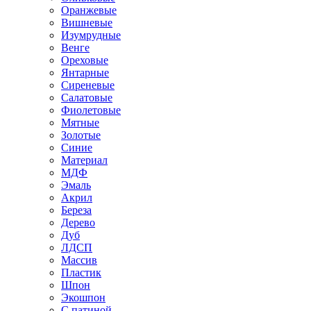
Оранжевые
Вишневые
Изумрудные
Венге
Ореховые
Янтарные
Сиреневые
Салатовые
Фиолетовые
Мятные
Золотые
Синие
Материал
МДФ
Эмаль
Акрил
Береза
Дерево
Дуб
ЛДСП
Массив
Пластик
Шпон
Экошпон
С патиной