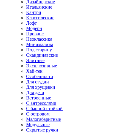
Дизайнерские
Итальянские
Кантри
Классические
Лофт
Модерн
Прованс
Неоклассика
Минимализм
Под старину
Скандинавские
Элитные
Эксклюзивные
Хай-тек
Особенности
Для студии
Для хрущевки
Для дачи
Встроенные
С антресолями
С барной стойкой
С островом
Малогабаритные
Модульные
Скрытые ручки