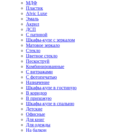
МДФ
Пластик
Alvic Luxe
Эмаль
Акрил
ДСП
С патиной
Шкафы-купе с зеркалом
Матовое зеркало
Стекло
Цветное стекло
Пескоструй
Комбинированные
С витражами
С фотопечатью
Назначение
Шкафы-купе в гостиную
В коридор
В прихожую
Шкафы-купе в спальню
Детские
Офисные
Для книг
Для одежды
На балкон