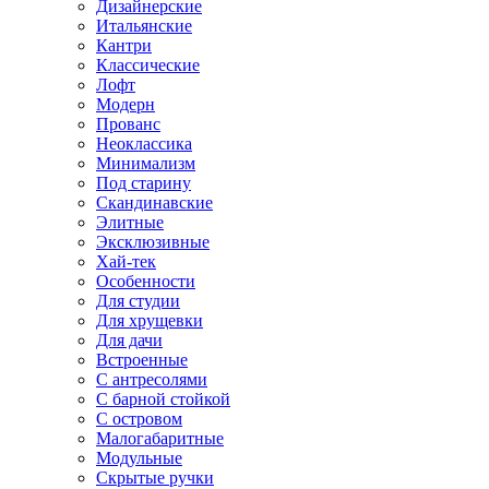
Дизайнерские
Итальянские
Кантри
Классические
Лофт
Модерн
Прованс
Неоклассика
Минимализм
Под старину
Скандинавские
Элитные
Эксклюзивные
Хай-тек
Особенности
Для студии
Для хрущевки
Для дачи
Встроенные
С антресолями
С барной стойкой
С островом
Малогабаритные
Модульные
Скрытые ручки