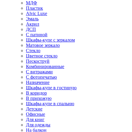
МДФ
Пластик
Alvic Luxe
Эмаль
Акрил
ДСП
С патиной
Шкафы-купе с зеркалом
Матовое зеркало
Стекло
Цветное стекло
Пескоструй
Комбинированные
С витражами
С фотопечатью
Назначение
Шкафы-купе в гостиную
В коридор
В прихожую
Шкафы-купе в спальню
Детские
Офисные
Для книг
Для одежды
На балкон