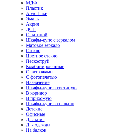
МДФ
Пластик
Alvic Luxe
Эмаль
Акрил
ДСП
С патиной
Шкафы-купе с зеркалом
Матовое зеркало
Стекло
Цветное стекло
Пескоструй
Комбинированные
С витражами
С фотопечатью
Назначение
Шкафы-купе в гостиную
В коридор
В прихожую
Шкафы-купе в спальню
Детские
Офисные
Для книг
Для одежды
На балкон