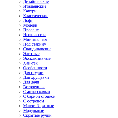
Дизайнерские
Итальянские
Кантри
Классические
Лофт
Модерн
Прованс
Неоклассика
Минимализм
Под старину
Скандинавские
Элитные
Эксклюзивные
Хай-тек
Особенности
Для студии
Для хрущевки
Для дачи
Встроенные
С антресолями
С барной стойкой
С островом
Малогабаритные
Модульные
Скрытые ручки