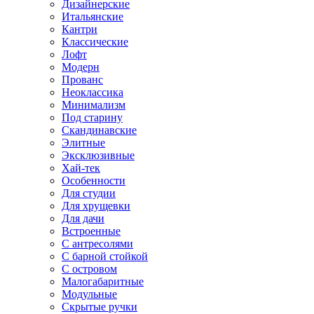
Дизайнерские
Итальянские
Кантри
Классические
Лофт
Модерн
Прованс
Неоклассика
Минимализм
Под старину
Скандинавские
Элитные
Эксклюзивные
Хай-тек
Особенности
Для студии
Для хрущевки
Для дачи
Встроенные
С антресолями
С барной стойкой
С островом
Малогабаритные
Модульные
Скрытые ручки