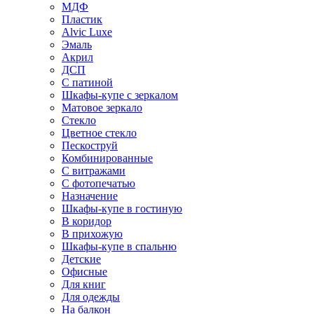
МДФ
Пластик
Alvic Luxe
Эмаль
Акрил
ДСП
С патиной
Шкафы-купе с зеркалом
Матовое зеркало
Стекло
Цветное стекло
Пескоструй
Комбинированные
С витражами
С фотопечатью
Назначение
Шкафы-купе в гостиную
В коридор
В прихожую
Шкафы-купе в спальню
Детские
Офисные
Для книг
Для одежды
На балкон