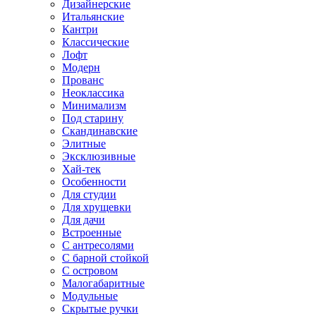
Дизайнерские
Итальянские
Кантри
Классические
Лофт
Модерн
Прованс
Неоклассика
Минимализм
Под старину
Скандинавские
Элитные
Эксклюзивные
Хай-тек
Особенности
Для студии
Для хрущевки
Для дачи
Встроенные
С антресолями
С барной стойкой
С островом
Малогабаритные
Модульные
Скрытые ручки