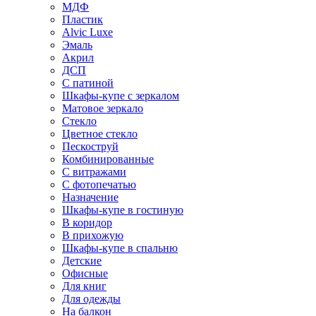
МДФ
Пластик
Alvic Luxe
Эмаль
Акрил
ДСП
С патиной
Шкафы-купе с зеркалом
Матовое зеркало
Стекло
Цветное стекло
Пескоструй
Комбинированные
С витражами
С фотопечатью
Назначение
Шкафы-купе в гостиную
В коридор
В прихожую
Шкафы-купе в спальню
Детские
Офисные
Для книг
Для одежды
На балкон