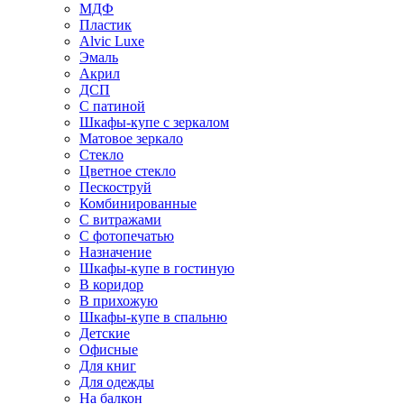
МДФ
Пластик
Alvic Luxe
Эмаль
Акрил
ДСП
С патиной
Шкафы-купе с зеркалом
Матовое зеркало
Стекло
Цветное стекло
Пескоструй
Комбинированные
С витражами
С фотопечатью
Назначение
Шкафы-купе в гостиную
В коридор
В прихожую
Шкафы-купе в спальню
Детские
Офисные
Для книг
Для одежды
На балкон