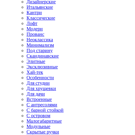
Дизайнерские
Итальянские
Кантри
Классические
Лофт
Модерн
Прованс
Неоклассика
Минимализм
Под старину
Скандинавские
Элитные
Эксклюзивные
Хай-тек
Особенности
Для студии
Для хрущевки
Для дачи
Встроенные
С антресолями
С барной стойкой
С островом
Малогабаритные
Модульные
Скрытые ручки