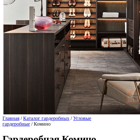
Главная
/
Каталог гардеробных
/
Угловые
гардеробные
/ Комино
Гардеробная Комино