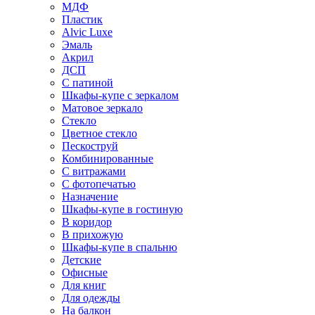
МДФ
Пластик
Alvic Luxe
Эмаль
Акрил
ДСП
С патиной
Шкафы-купе с зеркалом
Матовое зеркало
Стекло
Цветное стекло
Пескоструй
Комбинированные
С витражами
С фотопечатью
Назначение
Шкафы-купе в гостиную
В коридор
В прихожую
Шкафы-купе в спальню
Детские
Офисные
Для книг
Для одежды
На балкон