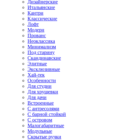
Дизайнерские
Итальянские
Кантри
Классические
Лофт
Модерн
Прованс
Неоклассика
Минимализм
Под старину
Скандинавские
Элитные
Эксклюзивные
Хай-тек
Особенности
Для студии
Для хрущевки
Для дачи
Встроенные
С антресолями
С барной стойкой
С островом
Малогабаритные
Модульные
Скрытые ручки