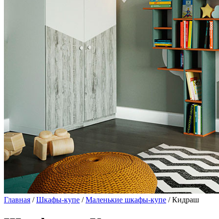
Главная
/
Шкафы-купе
/
Маленькие шкафы-купе
/ Кидраш