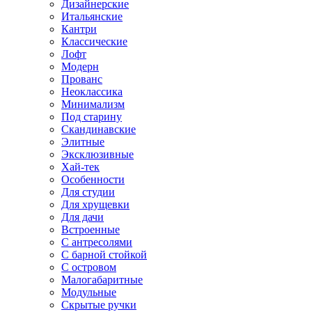
Дизайнерские
Итальянские
Кантри
Классические
Лофт
Модерн
Прованс
Неоклассика
Минимализм
Под старину
Скандинавские
Элитные
Эксклюзивные
Хай-тек
Особенности
Для студии
Для хрущевки
Для дачи
Встроенные
С антресолями
С барной стойкой
С островом
Малогабаритные
Модульные
Скрытые ручки