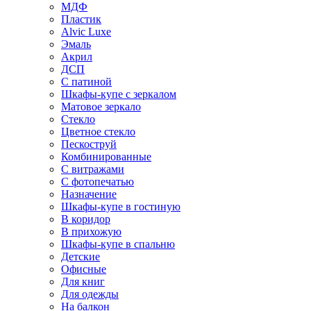
МДФ
Пластик
Alvic Luxe
Эмаль
Акрил
ДСП
С патиной
Шкафы-купе с зеркалом
Матовое зеркало
Стекло
Цветное стекло
Пескоструй
Комбинированные
С витражами
С фотопечатью
Назначение
Шкафы-купе в гостиную
В коридор
В прихожую
Шкафы-купе в спальню
Детские
Офисные
Для книг
Для одежды
На балкон