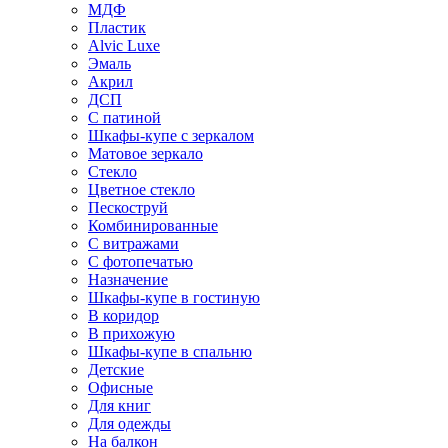
МДФ
Пластик
Alvic Luxe
Эмаль
Акрил
ДСП
С патиной
Шкафы-купе с зеркалом
Матовое зеркало
Стекло
Цветное стекло
Пескоструй
Комбинированные
С витражами
С фотопечатью
Назначение
Шкафы-купе в гостиную
В коридор
В прихожую
Шкафы-купе в спальню
Детские
Офисные
Для книг
Для одежды
На балкон