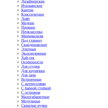
Дизайнерские
Итальянские
Кантри
Классические
Лофт
Модерн
Прованс
Неоклассика
Минимализм
Под старину
Скандинавские
Элитные
Эксклюзивные
Хай-тек
Особенности
Для студии
Для хрущевки
Для дачи
Встроенные
С антресолями
С барной стойкой
С островом
Малогабаритные
Модульные
Скрытые ручки