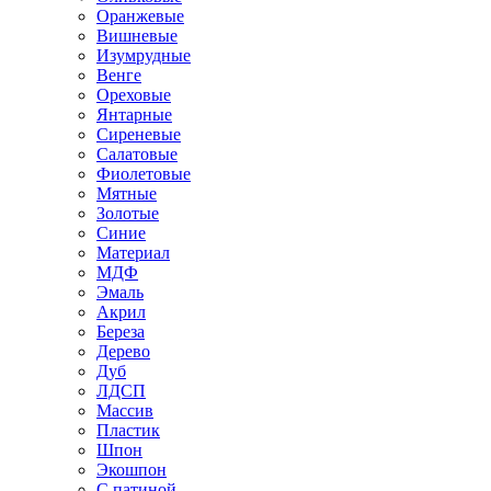
Оранжевые
Вишневые
Изумрудные
Венге
Ореховые
Янтарные
Сиреневые
Салатовые
Фиолетовые
Мятные
Золотые
Синие
Материал
МДФ
Эмаль
Акрил
Береза
Дерево
Дуб
ЛДСП
Массив
Пластик
Шпон
Экошпон
С патиной