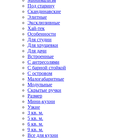
Минимализм
Под старину
Скандинавские
Элитные
Эксклюзивные
Хай-тек
Особенности
Для студии
Для хрущевки
Для дачи
Встроенные
С антресолями
С барной стойкой
С островом
Малогабаритные
Модульные
Скрытые ручки
Размер
Мини-кухни
Узкие
3 кв. м.
5 кв. м.
6 кв. м.
9 кв. м.
Все для кухни