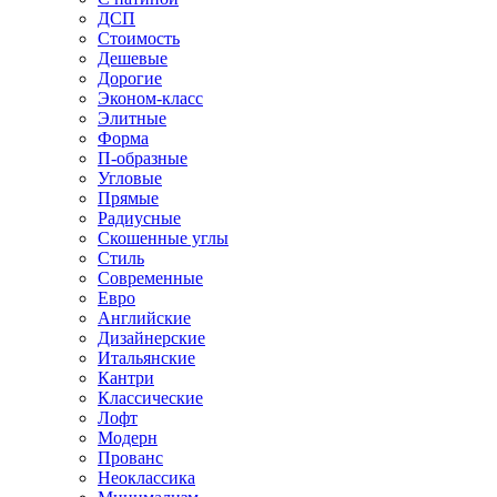
ДСП
Стоимость
Дешевые
Дорогие
Эконом-класс
Элитные
Форма
П-образные
Угловые
Прямые
Радиусные
Скошенные углы
Стиль
Современные
Евро
Английские
Дизайнерские
Итальянские
Кантри
Классические
Лофт
Модерн
Прованс
Неоклассика