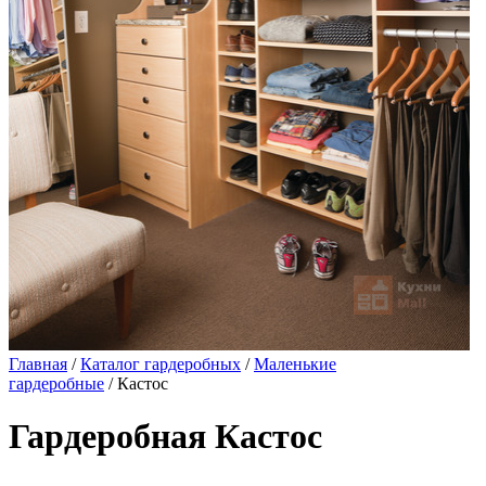
Главная
/
Каталог гардеробных
/
Маленькие
гардеробные
/ Кастос
Гардеробная Кастос