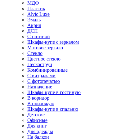
МДФ
Пластик
Alvic Luxe
Эмаль
Акрил
ДСП
С патиной
Шкафы-купе с зеркалом
Матовое зеркало
Стекло
Цветное стекло
Пескоструй
Комбинированные
С витражами
С фотопечатью
Назначение
Шкафы-купе в гостиную
В коридор
В прихожую
Шкафы-купе в спальню
Детские
Офисные
Для книг
Для одежды
На балкон