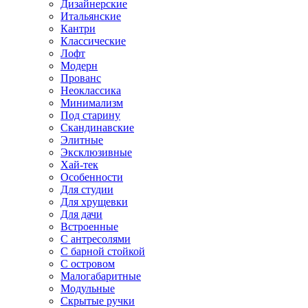
Дизайнерские
Итальянские
Кантри
Классические
Лофт
Модерн
Прованс
Неоклассика
Минимализм
Под старину
Скандинавские
Элитные
Эксклюзивные
Хай-тек
Особенности
Для студии
Для хрущевки
Для дачи
Встроенные
С антресолями
С барной стойкой
С островом
Малогабаритные
Модульные
Скрытые ручки