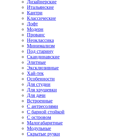
Дизайнерские
Итальянские
Кантри
Классические
Лофт
Модерн
Прованс
Неоклассика
Минимализм
Под старину
Скандинавские
Элитные
Эксклюзивные
Хай-тек
Особенности
Для студии
Для хрущевки
Для дачи
Встроенные
С антресолями
С барной стойкой
С островом
Малогабаритные
Модульные
Скрытые ручки