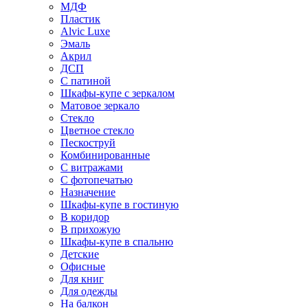
МДФ
Пластик
Alvic Luxe
Эмаль
Акрил
ДСП
С патиной
Шкафы-купе с зеркалом
Матовое зеркало
Стекло
Цветное стекло
Пескоструй
Комбинированные
С витражами
С фотопечатью
Назначение
Шкафы-купе в гостиную
В коридор
В прихожую
Шкафы-купе в спальню
Детские
Офисные
Для книг
Для одежды
На балкон