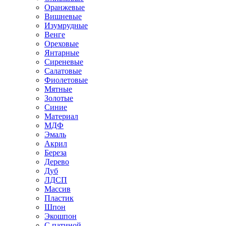
Оранжевые
Вишневые
Изумрудные
Венге
Ореховые
Янтарные
Сиреневые
Салатовые
Фиолетовые
Мятные
Золотые
Синие
Материал
МДФ
Эмаль
Акрил
Береза
Дерево
Дуб
ЛДСП
Массив
Пластик
Шпон
Экошпон
С патиной