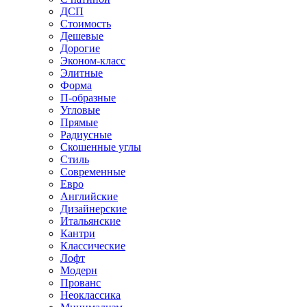
ДСП
Стоимость
Дешевые
Дорогие
Эконом-класс
Элитные
Форма
П-образные
Угловые
Прямые
Радиусные
Скошенные углы
Стиль
Современные
Евро
Английские
Дизайнерские
Итальянские
Кантри
Классические
Лофт
Модерн
Прованс
Неоклассика