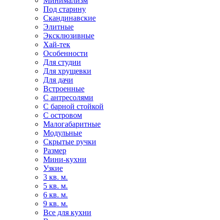
Минимализм
Под старину
Скандинавские
Элитные
Эксклюзивные
Хай-тек
Особенности
Для студии
Для хрущевки
Для дачи
Встроенные
С антресолями
С барной стойкой
С островом
Малогабаритные
Модульные
Скрытые ручки
Размер
Мини-кухни
Узкие
3 кв. м.
5 кв. м.
6 кв. м.
9 кв. м.
Все для кухни