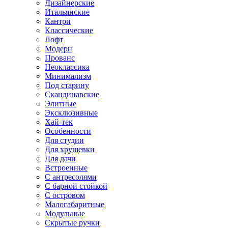
Дизайнерские
Итальянские
Кантри
Классические
Лофт
Модерн
Прованс
Неоклассика
Минимализм
Под старину
Скандинавские
Элитные
Эксклюзивные
Хай-тек
Особенности
Для студии
Для хрущевки
Для дачи
Встроенные
С антресолями
С барной стойкой
С островом
Малогабаритные
Модульные
Скрытые ручки