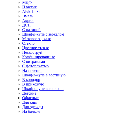
МДФ
Пластик
Alvic Luxe
Эмаль
Акрил
ДСП
С патиной
Шкафы-купе с зеркалом
Матовое зеркало
Стекло
Цветное стекло
Пескоструй
Комбинированные
С витражами
С фотопечатью
Назначение
Шкафы-купе в гостиную
В коридор
В прихожую
Шкафы-купе в спальню
Детские
Офисные
Для книг
Для одежды
На балкон