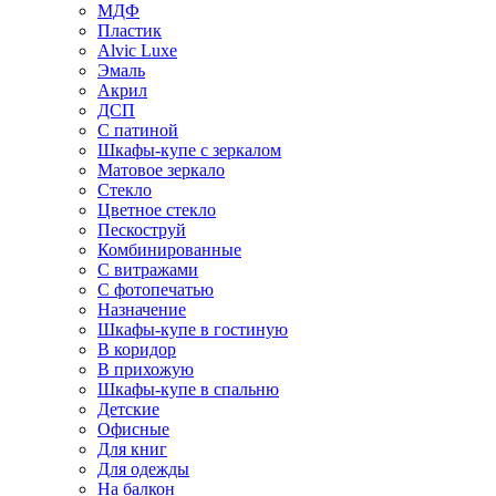
МДФ
Пластик
Alvic Luxe
Эмаль
Акрил
ДСП
С патиной
Шкафы-купе с зеркалом
Матовое зеркало
Стекло
Цветное стекло
Пескоструй
Комбинированные
С витражами
С фотопечатью
Назначение
Шкафы-купе в гостиную
В коридор
В прихожую
Шкафы-купе в спальню
Детские
Офисные
Для книг
Для одежды
На балкон