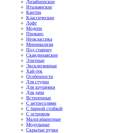
Дизайнерские
Итальянские
Кантри
Классические
Лофт
Модерн
Прованс
Неоклассика
Минимализм
Под старину
Скандинавские
Элитные
Эксклюзивные
Хай-тек
Особенности
Для студии
Для хрущевки
Для дачи
Встроенные
С антресолями
С барной стойкой
С островом
Малогабаритные
Модульные
Скрытые ручки