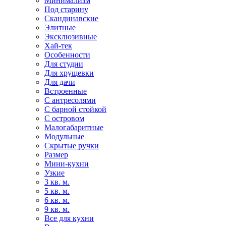
Минимализм
Под старину
Скандинавские
Элитные
Эксклюзивные
Хай-тек
Особенности
Для студии
Для хрущевки
Для дачи
Встроенные
С антресолями
С барной стойкой
С островом
Малогабаритные
Модульные
Скрытые ручки
Размер
Мини-кухни
Узкие
3 кв. м.
5 кв. м.
6 кв. м.
9 кв. м.
Все для кухни