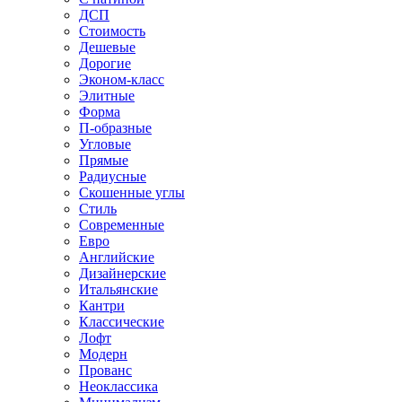
ДСП
Стоимость
Дешевые
Дорогие
Эконом-класс
Элитные
Форма
П-образные
Угловые
Прямые
Радиусные
Скошенные углы
Стиль
Современные
Евро
Английские
Дизайнерские
Итальянские
Кантри
Классические
Лофт
Модерн
Прованс
Неоклассика