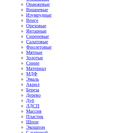
Оранжевые
Вишневые
Изумрудные
Венге
Ореховые
Янтарные
Сиреневые
Салатовые
Фиолетовые
Мятные
Золотые
Синие
Материал
МДФ
Эмаль
Акрил
Береза
Дерево
Дуб
ЛДСП
Массив
Пластик
Шпон
Экошпон
С патиной