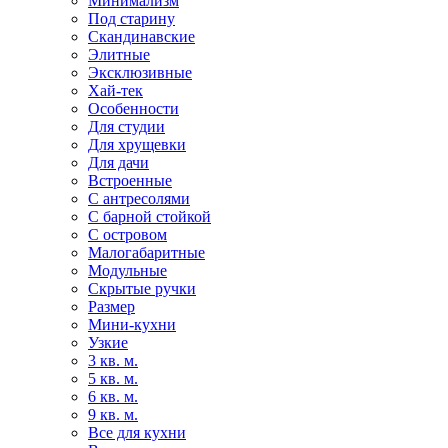
Минимализм
Под старину
Скандинавские
Элитные
Эксклюзивные
Хай-тек
Особенности
Для студии
Для хрущевки
Для дачи
Встроенные
С антресолями
С барной стойкой
С островом
Малогабаритные
Модульные
Скрытые ручки
Размер
Мини-кухни
Узкие
3 кв. м.
5 кв. м.
6 кв. м.
9 кв. м.
Все для кухни