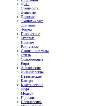
ДСП
Стоимость
Дешевые
Дорогие
Эконом-класс
Элитные
Форма
П-образные
Угловые
Прямые
Радиусные
Скошенные углы
Стиль
Современные
Евро
Английские
Дизайнерские
Итальянские
Кантри
Классические
Лофт
Модерн
Прованс
Неоклассика