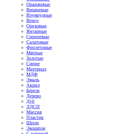
Оранжевые
Вишневые
Изумрудные
Венге
Ореховые
Янтарные
Сиреневые
Салатовые
Фиолетовые
Мятные
Золотые
Синие
Материал
МДФ
Эмаль
Акрил
Береза
Дерево
Дуб
ЛДСП
Массив
Пластик
Шпон
Экошпон
С патиной