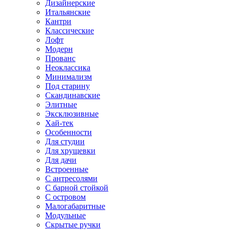
Дизайнерские
Итальянские
Кантри
Классические
Лофт
Модерн
Прованс
Неоклассика
Минимализм
Под старину
Скандинавские
Элитные
Эксклюзивные
Хай-тек
Особенности
Для студии
Для хрущевки
Для дачи
Встроенные
С антресолями
С барной стойкой
С островом
Малогабаритные
Модульные
Скрытые ручки