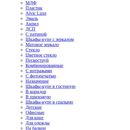
МДФ
Пластик
Alvic Luxe
Эмаль
Акрил
ДСП
С патиной
Шкафы-купе с зеркалом
Матовое зеркало
Стекло
Цветное стекло
Пескоструй
Комбинированные
С витражами
С фотопечатью
Назначение
Шкафы-купе в гостиную
В коридор
В прихожую
Шкафы-купе в спальню
Детские
Офисные
Для книг
Для одежды
На балкон