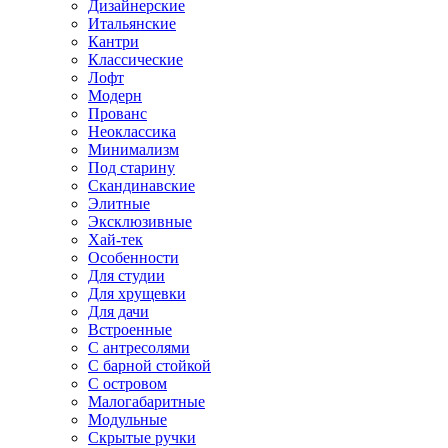
Дизайнерские
Итальянские
Кантри
Классические
Лофт
Модерн
Прованс
Неоклассика
Минимализм
Под старину
Скандинавские
Элитные
Эксклюзивные
Хай-тек
Особенности
Для студии
Для хрущевки
Для дачи
Встроенные
С антресолями
С барной стойкой
С островом
Малогабаритные
Модульные
Скрытые ручки