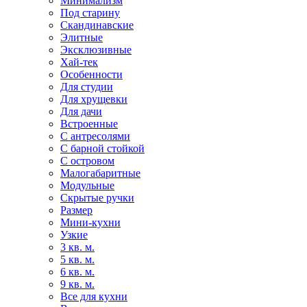
Минимализм
Под старину
Скандинавские
Элитные
Эксклюзивные
Хай-тек
Особенности
Для студии
Для хрущевки
Для дачи
Встроенные
С антресолями
С барной стойкой
С островом
Малогабаритные
Модульные
Скрытые ручки
Размер
Мини-кухни
Узкие
3 кв. м.
5 кв. м.
6 кв. м.
9 кв. м.
Все для кухни