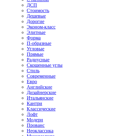
ДСП
Стоимость
Дешевые
Дорогие
Эконом-класс
Элитные
Форма
П-образные
Угловые
Прямые
Радиусные
Скошенные углы
Стиль
Современные
Евро
Английские
Дизайнерские
Итальянские
Кантри
Классические
Лофт
Модерн
Прованс
Неоклассика