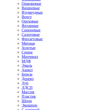
Оранжевые
Вишневые
Изумрудные
Венге
Ореховые
Янтарные
Сиреневые
Салатовые
Фиолетовые
Мятные
Золотые
Синие
Материал
МДФ
Эмаль
Акрил
Береза
Дерево
Дуб
ЛДСП
Массив
Пластик
Шпон
Экошпон
С патиной