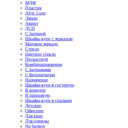
МДФ
Пластик
Alvic Luxe
Эмаль
Акрил
ДСП
С патиной
Шкафы-купе с зеркалом
Матовое зеркало
Стекло
Цветное стекло
Пескоструй
Комбинированные
С витражами
С фотопечатью
Назначение
Шкафы-купе в гостиную
В коридор
В прихожую
Шкафы-купе в спальню
Детские
Офисные
Для книг
Для одежды
На балкон