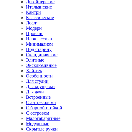
Дизайнерские
Итальянские
Кантри
Классические
Лофт
Модерн
Прованс
Неоклассика
Минимализм
Под старину
Скандинавские
Элитные
Эксклюзивные
Хай-тек
Особенности
Для студии
Для хрущевки
Для дачи
Встроенные
С антресолями
С барной стойкой
С островом
Малогабаритные
Модульные
Скрытые ручки