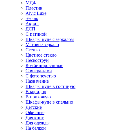
МДФ
Пластик
Alvic Luxe
Эмаль
Акрил
ДСП
С патиной
Шкафы-купе с зеркалом
Матовое зеркало
Стекло
Цветное стекло
Пескоструй
Комбинированные
С витражами
С фотопечатью
Назначение
Шкафы-купе в гостиную
В коридор
В прихожую
Шкафы-купе в спальню
Детские
Офисные
Для книг
Для одежды
На балкон