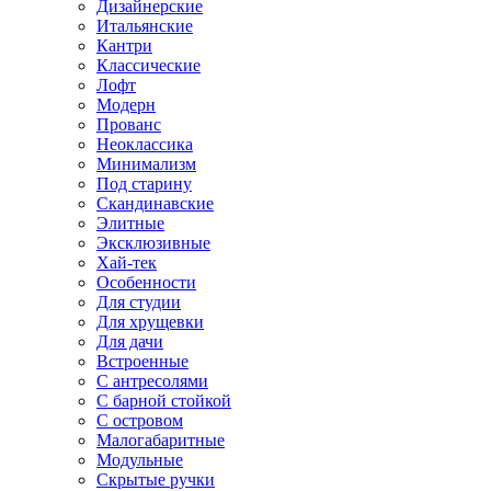
Дизайнерские
Итальянские
Кантри
Классические
Лофт
Модерн
Прованс
Неоклассика
Минимализм
Под старину
Скандинавские
Элитные
Эксклюзивные
Хай-тек
Особенности
Для студии
Для хрущевки
Для дачи
Встроенные
С антресолями
С барной стойкой
С островом
Малогабаритные
Модульные
Скрытые ручки