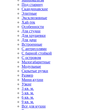
Минимализм
Под старину
Скандинавские
Элитные
Эксклюзивные
Хай-тек
Особенности
Для студии
Для хрущевки
Для дачи
Встроенные
С антресолями
С барной стойкой
С островом
Малогабаритные
Модульные
Скрытые ручки
Размер
Мини-кухни
Узкие
3 кв. м.
5 кв. м.
6 кв. м.
9 кв. м.
Все для кухни