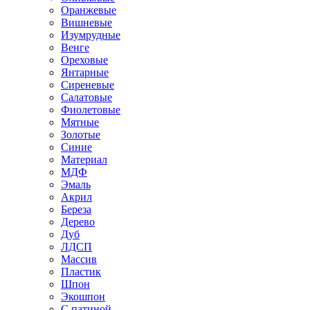
Оранжевые
Вишневые
Изумрудные
Венге
Ореховые
Янтарные
Сиреневые
Салатовые
Фиолетовые
Мятные
Золотые
Синие
Материал
МДФ
Эмаль
Акрил
Береза
Дерево
Дуб
ЛДСП
Массив
Пластик
Шпон
Экошпон
С патиной