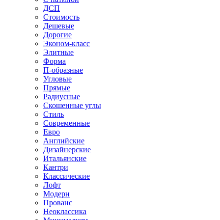
ДСП
Стоимость
Дешевые
Дорогие
Эконом-класс
Элитные
Форма
П-образные
Угловые
Прямые
Радиусные
Скошенные углы
Стиль
Современные
Евро
Английские
Дизайнерские
Итальянские
Кантри
Классические
Лофт
Модерн
Прованс
Неоклассика