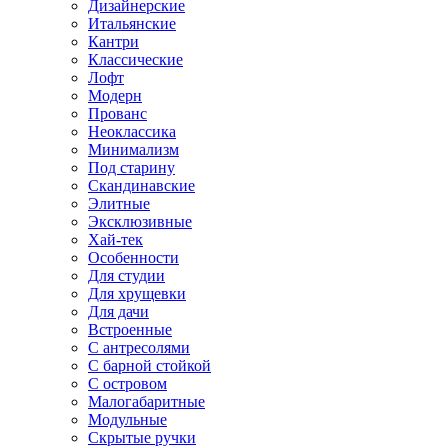
Дизайнерские
Итальянские
Кантри
Классические
Лофт
Модерн
Прованс
Неоклассика
Минимализм
Под старину
Скандинавские
Элитные
Эксклюзивные
Хай-тек
Особенности
Для студии
Для хрущевки
Для дачи
Встроенные
С антресолями
С барной стойкой
С островом
Малогабаритные
Модульные
Скрытые ручки