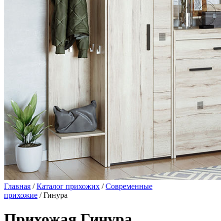
Главная
/
Каталог прихожих
/
Современные
прихожие
/ Гинура
Прихожая Гинура