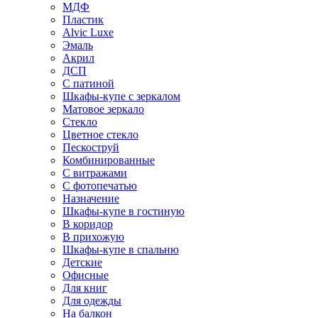
МДФ
Пластик
Alvic Luxe
Эмаль
Акрил
ДСП
С патиной
Шкафы-купе с зеркалом
Матовое зеркало
Стекло
Цветное стекло
Пескоструй
Комбинированные
С витражами
С фотопечатью
Назначение
Шкафы-купе в гостиную
В коридор
В прихожую
Шкафы-купе в спальню
Детские
Офисные
Для книг
Для одежды
На балкон