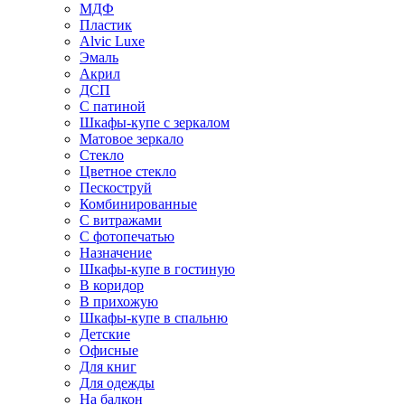
МДФ
Пластик
Alvic Luxe
Эмаль
Акрил
ДСП
С патиной
Шкафы-купе с зеркалом
Матовое зеркало
Стекло
Цветное стекло
Пескоструй
Комбинированные
С витражами
С фотопечатью
Назначение
Шкафы-купе в гостиную
В коридор
В прихожую
Шкафы-купе в спальню
Детские
Офисные
Для книг
Для одежды
На балкон