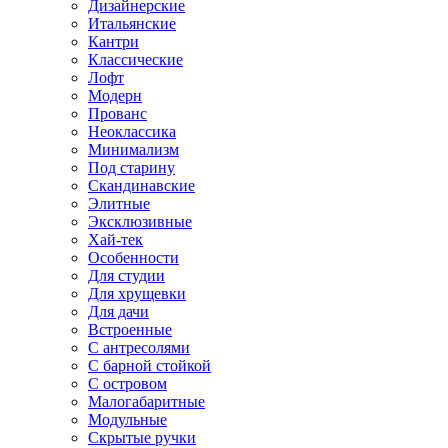
Дизайнерские
Итальянские
Кантри
Классические
Лофт
Модерн
Прованс
Неоклассика
Минимализм
Под старину
Скандинавские
Элитные
Эксклюзивные
Хай-тек
Особенности
Для студии
Для хрущевки
Для дачи
Встроенные
С антресолями
С барной стойкой
С островом
Малогабаритные
Модульные
Скрытые ручки